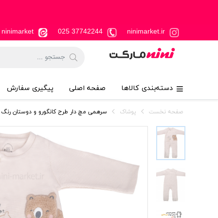
ninimarket
37742244 025
ninimarket.ir
دسته‌بندی کالاها
صفحه اصلی
پیگیری سفارش
صفحه نخست
پوشاک
سرهمی مچ دار طرح کانگورو و دوستان رنگ کرم 