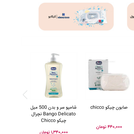
اسپری گره با
جانسون Johnsons
۰۴,۰۰۰
صابون چیکو chicco
شامپو سر و بدن 500 میل
Bango Delicato نچرال
چیکو Chicco
۴۴۰,۰۰۰
تومان
۱,۳۴۰,۰۰۰
تومان