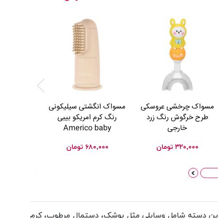
اسپری گره با
جانسون Johnsons
۰۴,۰۰۰
مسواک چرخشی عروسکی
مسواک انگشتی سیلیکونی
طرح خرگوش رنگ زرد
رنگ کرم امریکو بیبی
خارجی
Americo baby
۳۲۰,۰۰۰
تومان
۶۸۰,۰۰۰
تومان
این دسته شامل وسایلی مثل
پوشک
،
دستمال مرطوب
،
کرم