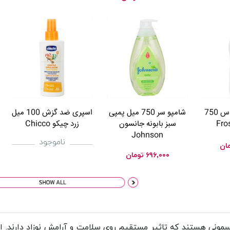
مایع نرم کننده لباس 750
شامپو سر 750 میل پمپی
اسپری ضد گزش 100 میل
سبز بابونه جانسون
زرد چیکو Chicco
Johnson
ناموجود
ان
۶۹۶,۰۰۰
تومان
ونی هستند که تاثیر مستقیم روی سلامت و آرامش نوزاد دارند. 