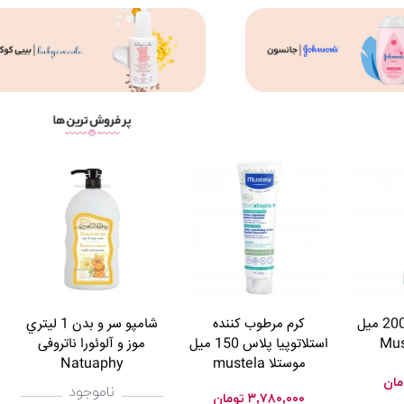
شامپو سر و بدن 200 ميل
کرم مرطوب کننده
شامپو سر و بدن 1 ليتري
استلاتوپیا پلاس 150 میل
موز و آلوئورا ناتروفی
موستلا mustela
Natuaphy
مان
ناموجود
۳,۷۸۰,۰۰۰
تومان