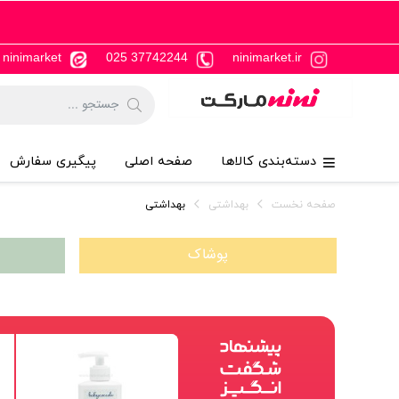
ninimarket
37742244 025
ninimarket.ir
دسته‌بندی کالاها
صفحه اصلی
پیگیری سفارش
صفحه نخست
بهداشتی
بهداشتی
پوشاک