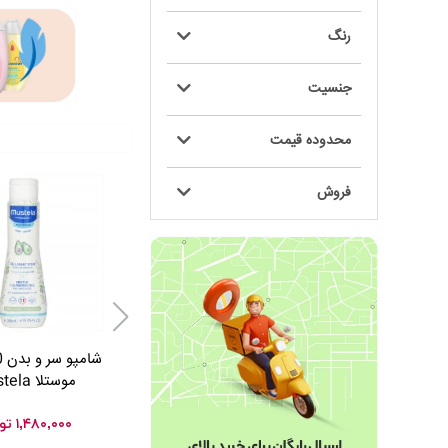
رنگ
جنسیت
محدوده قیمت
فروش
موستلا Mustela
۱,۴۸۰,۰۰۰
تو